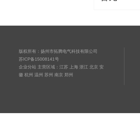
版权所有：扬州市拓腾电气科技有限公司
苏ICP备15008141号
企业分站
主营区域：
江苏
上海
浙江
北京
安
徽
杭州
温州
苏州
南京
郑州