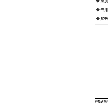
◆
温
◆
专
◆
加
产品选型Pro