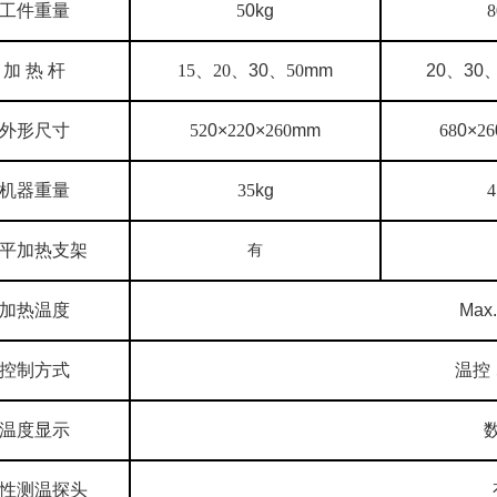
工件重量
5
0kg
8
加
热
杆
15、20、
30
、
50
mm
20
、
30
外形尺寸
52
0×
22
0×
260
mm
68
0×
26
机器重量
35
kg
4
平加热支架
有
加热温度
Max
控制方式
温控
温度显示
性测温探头