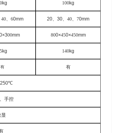
0
kg
100
kg
、
40、6
0mm
20
、
30
、
40、7
0mm
0×3
00
mm
80
0×
45
0×
450
mm
5
kg
140
kg
有
有
.250
℃
、手控
数显
有