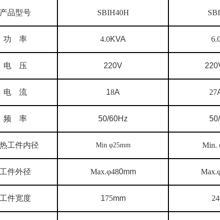
产品型号
SBIH40H
SB
功
率
4
.
0
KVA
6.
电
压
220V
220
电
流
1
8
A
27
频
率
50/60Hz
50
热工件内径
Min.
Min
φ
25mm
工件外径
Max.
φ
48
0mm
Max.
工件宽度
1
75
mm
24