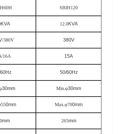
IH60H
SBIH120
0
KVA
12
.
0
KVA
V
/380V
380V
A
/16A
15A
/60Hz
50/60Hz
φ
30mm
Min.
φ
30mm
φ
55
0mm
Max.
φ
70
0mm
0
mm
265
mm