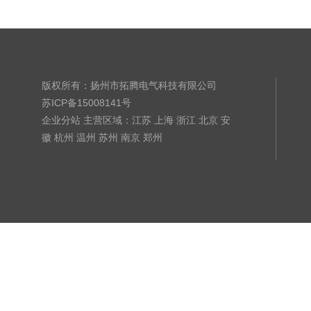
版权所有：扬州市拓腾电气科技有限公司
苏ICP备15008141号
企业分站
主营区域：
江苏
上海
浙江
北京
安
徽
杭州
温州
苏州
南京
郑州