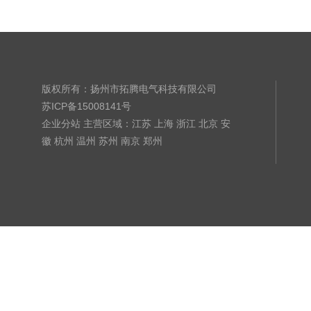
版权所有：扬州市拓腾电气科技有限公司
苏ICP备15008141号
企业分站
主营区域：
江苏
上海
浙江
北京
安
徽
杭州
温州
苏州
南京
郑州