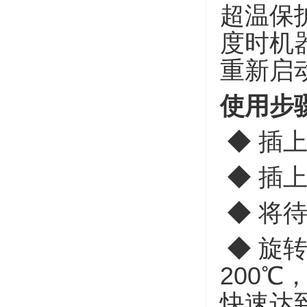
超温保
度时机
重新启
使用步骤/
◆ 插上
◆ 插上
◆
将待
◆
旋转
200
快速达