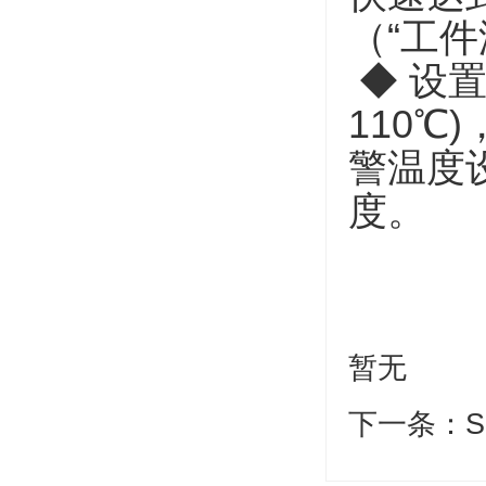
（“工
◆
设
110℃
警温度
度。
暂无
下一条：