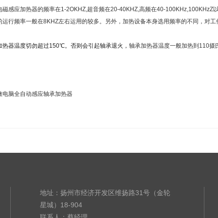
磁感应加热器的频率在1-2OKHZ,超音频在20-40KHZ,高频在40-100KHz,1
的运行频率一般在8KHZ左右运用的较多。另外，加热设备本身选用频率的不同，对工
加热器温度切勿超过150℃。否则会引起轴承退火，
轴承加热器温度一般加热到110
微电脑全自动感应轴承加热器
地址：扬州市经济开发区维扬路31号（金轮
星城）18-904
联系人：蔡经理