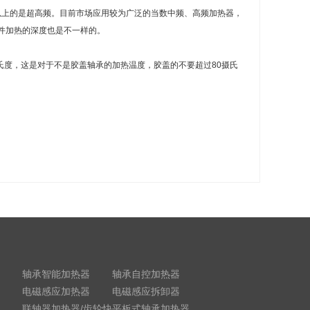
00KHzZ以上的是超高频。目前市场应用较为广泛的当数中频、高频加热器，
件加热的深度也是不一样的。
摄氏度，这是对于不是胶盖轴承的加热温度，胶盖的不要超过80摄氏
轴承智能加热器
轴承自控加热器
电磁感应加热器
电磁感应拆卸器
联轴器加热器/齿轮快
平板式轴承加热器