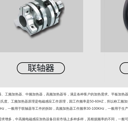
器、工频加热器、中频加热器，高频加热器等，满足各种客户的加热需求。平板加热
0摄氏度。工频加热器原理是电磁感应工作原理，因工作频率是50-60HZ，所以称工
2kHz，一般用于联轴器等工件的拆卸，高频加热器工作频率30-100KHz，一般用于
需求增多，中高频电磁感应加热设备目前市场上多种多样，其根据频率的不同，一般