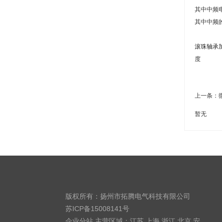
其中中频电
其中中频
滚珠轴承
度
上一条：
暂无
版权所有：扬州市拓腾电气科技有限公司
苏ICP备15008141号
企业分站
主营区域：
江苏
上海
浙江
北京
安