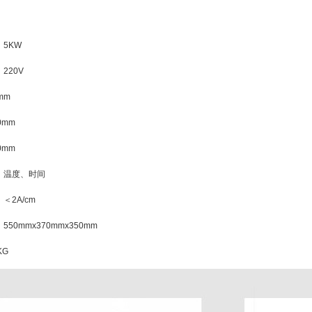
5KW
220V
mm
0mm
0mm
：温度、时间
＜2A/cm
50mmx370mmx350mm
KG