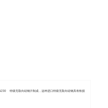
N230 特级无取向硅钢片制成，这种进口特级无取向硅钢具有铁损