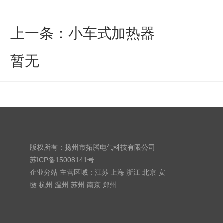
上一条：
小车式加热器
暂无
版权所有：扬州市拓腾电气科技有限公司
苏ICP备15008141号
企业分站
主营区域：
江苏
上海
浙江
北京
安
徽
杭州
温州
苏州
南京
郑州