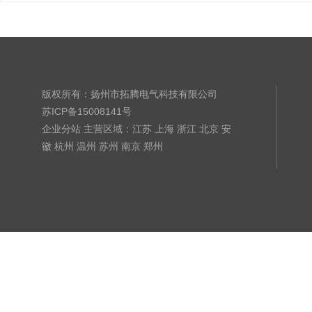
版权所有：扬州市拓腾电气科技有限公司
苏ICP备15008141号
企业分站
主营区域：
江苏
上海
浙江
北京
安
徽
杭州
温州
苏州
南京
郑州