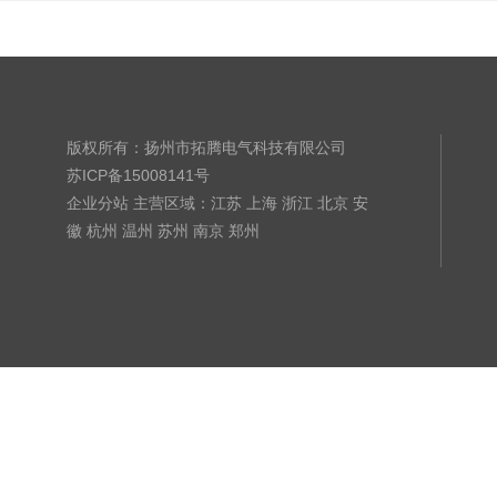
版权所有：扬州市拓腾电气科技有限公司
苏ICP备15008141号
企业分站
主营区域：
江苏
上海
浙江
北京
安
徽
杭州
温州
苏州
南京
郑州